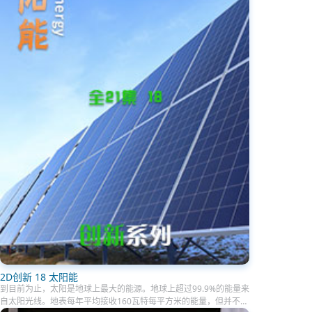
厂，
超过
一半
的能
量以
热能
的形
式损
失
了。
同样
的情
2D创新 18 太阳能
况也
到目前为止，太阳是地球上最大的能源。地球上超过99.9%的能量来
自太阳光线。地表每年平均接收160瓦特每平方米的能量，但并不是
会发