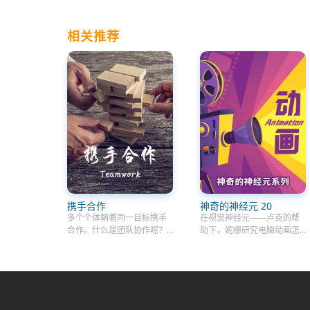
相关推荐
携手合作
神奇的神经元 20
多个个体朝着同一目标携手
在视觉神经元——卢克的帮
合作。什么是团队协作呢？
助下，妮娜研究电脑动画怎
充分利用每个人的技能和能
么看起来如此真实。实验者
力并以最有效的方式使团队
科比和斯蒂芬来到实验室拜
中的每个人凝聚在一起。如
访妮娜，发现动画是很多图
果你将工作分配给一个团队
片组合在一起的。接下来，
共同完成，那么这份工作会
他们尝试亲自制作有趣的动
完成的更好、更快。你需要
画。然后他们前往一家令人