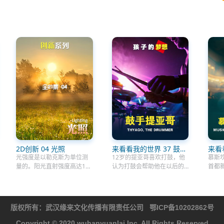
2D创新 04 光照
来看看我的世界 37 鼓手
来看
提亚哥
坎的
光强度是以勒克斯为单位测
12岁的提亚哥喜欢打鼓，他
慕斯
量的。阳光直射强度高达12
认为打鼓会帮助他在以后的
首都
万勒克斯。阳光具有人造光
生活中坚持下去。他参加了
后，
不具备的特性，使生物体能
马拉卡图西娜乐队，这个乐
家”
够调节睡眠-觉醒周期，也就
队由特拉基金会赞助。他在
顾她
是他们的生物钟。它还能让
这个乐队中学到了很多。他
想成
版权所有：
武汉缘来文化传播有限责任公司
鄂ICP备10202862号
这些生物分泌皮质醇和肾上
的打击乐老师说他头脑冷
员。
腺素。例如，与那些没有接
静，是一个优秀的鼓手。他
位著
Copyright © 2020 wuhanyuanlai Inc. All Rights Reserved