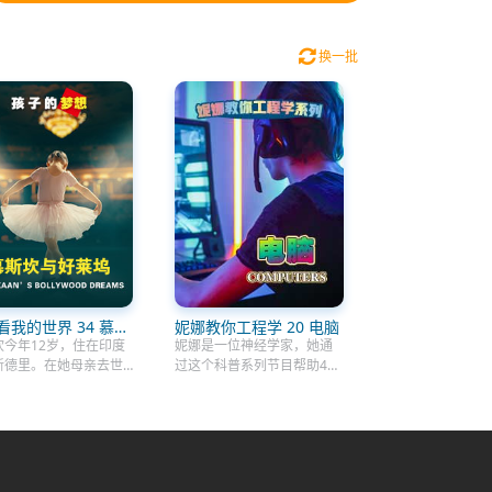
换一批
看我的世界 34 慕斯
妮娜教你工程学 20 电脑
宝莱坞梦想
坎今年12岁，住在印度
妮娜是一位神经学家，她通
新德里。在她母亲去世
过这个科普系列节目帮助4到
她搬到了一个“女孩之
6岁的小朋友理解一些基本的
，因为她的父亲不适合照
科学知识。她有5神经元小帮
和她的兄弟。慕斯坎梦
手，它们分别是视觉、味
为一名宝莱坞舞蹈演
觉、嗅觉、听觉和触觉。在
这就是为什么她要向一
本集节目中，妮娜将会在她
名的舞蹈教练学习。舞
的视觉神经细胞卢克和触觉