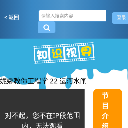
< 返回
登录
妮娜教你工程学 22 运河水闸
节
目
对不起，您不在IP段范围
介
内，无法观看
绍